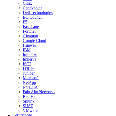
Citrix
Checkpoint
Dell Technologies
EC-Council
F5
Fast Lane
Fortinet
Gigamon
Google Cloud
Huawei
IBM
Infoblox
Imperva
ISC2
ITIL®
Juniper
Microsoft
NetApp
NVIDIA
Palo Alto Networks
Red Hat
Splunk
SUSE
VMware
Certificação