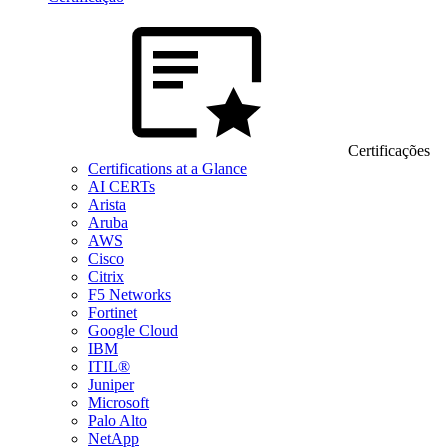
Certificações
Certifications at a Glance
AI CERTs
Arista
Aruba
AWS
Cisco
Citrix
F5 Networks
Fortinet
Google Cloud
IBM
ITIL®
Juniper
Microsoft
Palo Alto
NetApp