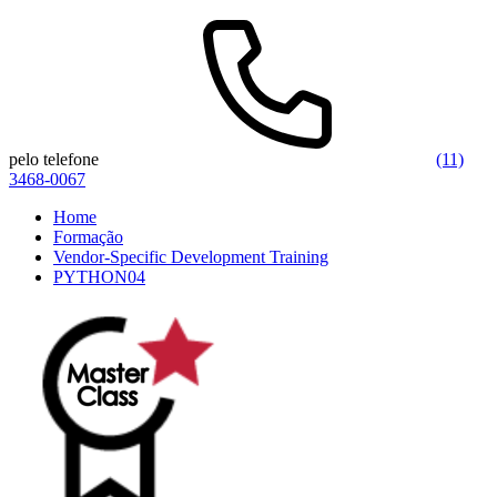
pelo telefone
(11)
3468-0067
Home
Formação
Vendor-Specific Development Training
PYTHON04