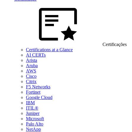
Certificações
Certifications at a Glance
AI CERTs
Arista
Aruba
AWS
Cisco
Citrix
F5 Networks
Fortinet
Google Cloud
IBM
ITIL®
Juniper
Microsoft
Palo Alto
NetApp