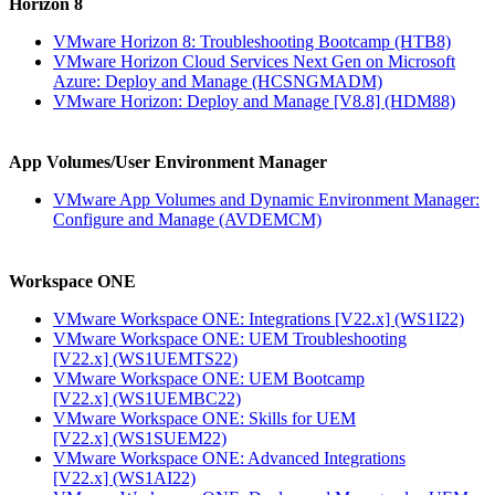
Horizon 8
VMware Horizon 8: Troubleshooting Bootcamp
(HTB8)
VMware Horizon Cloud Services Next Gen on Microsoft
Azure: Deploy and Manage
(HCSNGMADM)
VMware Horizon: Deploy and Manage [V8.8]
(HDM88)
App Volumes/User Environment Manager
VMware App Volumes and Dynamic Environment Manager:
Configure and Manage
(AVDEMCM)
Workspace ONE
VMware Workspace ONE: Integrations [V22.x]
(WS1I22)
VMware Workspace ONE: UEM Troubleshooting
[V22.x]
(WS1UEMTS22)
VMware Workspace ONE: UEM Bootcamp
[V22.x]
(WS1UEMBC22)
VMware Workspace ONE: Skills for UEM
[V22.x]
(WS1SUEM22)
VMware Workspace ONE: Advanced Integrations
[V22.x]
(WS1AI22)