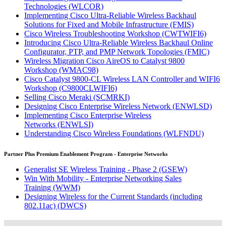
Technologies
(WLCOR)
Implementing Cisco Ultra-Reliable Wireless Backhaul
Solutions for Fixed and Mobile Infrastructure
(FMIS)
Cisco Wireless Troubleshooting Workshop
(CWTWIFI6)
Introducing Cisco Ultra-Reliable Wireless Backhaul Online
Configurator, PTP, and PMP Network Topologies
(FMIC)
Wireless Migration Cisco AireOS to Catalyst 9800
Workshop
(WMAC98)
Cisco Catalyst 9800-CL Wireless LAN Controller and WIFI6
Workshop
(C9800CLWIFI6)
Selling Cisco Meraki
(SCMRKI)
Designing Cisco Enterprise Wireless Network
(ENWLSD)
Implementing Cisco Enterprise Wireless
Networks
(ENWLSI)
Understanding Cisco Wireless Foundations
(WLFNDU)
Partner Plus Premium Enablement Program - Enterprise Networks
Generalist SE Wireless Training - Phase 2
(GSEW)
Win With Mobility - Enterprise Networking Sales
Training
(WWM)
Designing Wireless for the Current Standards (including
802.11ac)
(DWCS)