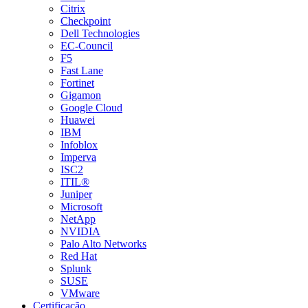
Citrix
Checkpoint
Dell Technologies
EC-Council
F5
Fast Lane
Fortinet
Gigamon
Google Cloud
Huawei
IBM
Infoblox
Imperva
ISC2
ITIL®
Juniper
Microsoft
NetApp
NVIDIA
Palo Alto Networks
Red Hat
Splunk
SUSE
VMware
Certificação