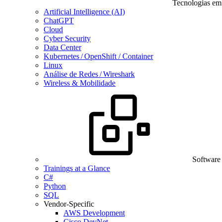
Tecnologias em
Artificial Intelligence (AI)
ChatGPT
Cloud
Cyber Security
Data Center
Kubernetes / OpenShift / Container
Linux
Análise de Redes / Wireshark
Wireless & Mobilidade
Software
Trainings at a Glance
C#
Python
SQL
Vendor-Specific
AWS Development
Cisco DevNet