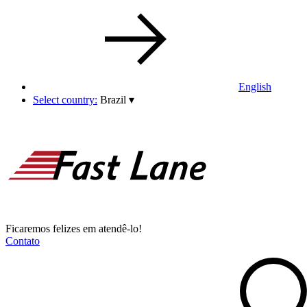
English
Select country:
Brazil
▾
Ficaremos felizes em atendê-lo!
Contato