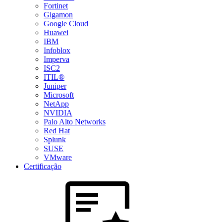
Fortinet
Gigamon
Google Cloud
Huawei
IBM
Infoblox
Imperva
ISC2
ITIL®
Juniper
Microsoft
NetApp
NVIDIA
Palo Alto Networks
Red Hat
Splunk
SUSE
VMware
Certificação