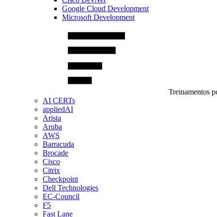
Google Cloud Development
Microsoft Development
Treinamentos po
AI CERTs
appliedAI
Arista
Aruba
AWS
Barracuda
Brocade
Cisco
Citrix
Checkpoint
Dell Technologies
EC-Council
F5
Fast Lane