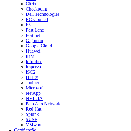
Citrix
Checkpoint
Dell Technologies
EC-Council
F5
Fast Lane
Fortinet
Gigamon
Google Cloud
Huawei
IBM
Infoblox
Imperva
ISC2
ITIL®
Juniper
Microsoft
NetApp
NVIDIA
Palo Alto Networks
Red Hat
Splunk
SUSE
VMware
Certificação