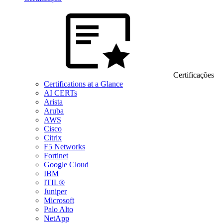
Certificações
Certifications at a Glance
AI CERTs
Arista
Aruba
AWS
Cisco
Citrix
F5 Networks
Fortinet
Google Cloud
IBM
ITIL®
Juniper
Microsoft
Palo Alto
NetApp