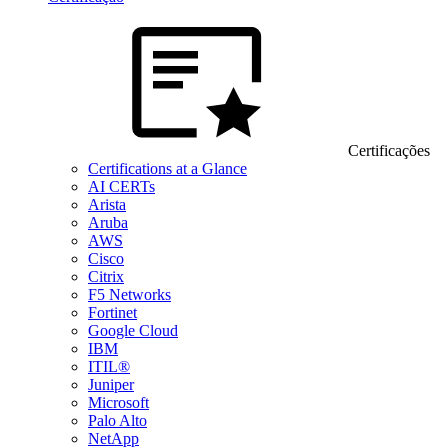
Certificações
Certifications at a Glance
AI CERTs
Arista
Aruba
AWS
Cisco
Citrix
F5 Networks
Fortinet
Google Cloud
IBM
ITIL®
Juniper
Microsoft
Palo Alto
NetApp