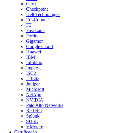
Citrix
Checkpoint
Dell Technologies
EC-Council
F5
Fast Lane
Fortinet
Gigamon
Google Cloud
Huawei
IBM
Infoblox
Imperva
ISC2
ITIL®
Juniper
Microsoft
NetApp
NVIDIA
Palo Alto Networks
Red Hat
Splunk
SUSE
VMware
Certificação