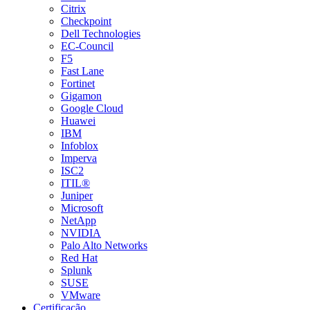
Citrix
Checkpoint
Dell Technologies
EC-Council
F5
Fast Lane
Fortinet
Gigamon
Google Cloud
Huawei
IBM
Infoblox
Imperva
ISC2
ITIL®
Juniper
Microsoft
NetApp
NVIDIA
Palo Alto Networks
Red Hat
Splunk
SUSE
VMware
Certificação