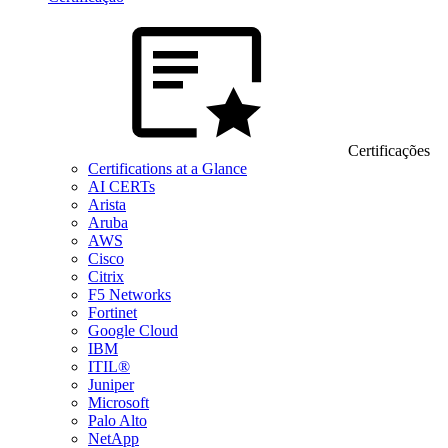
Certificações
Certifications at a Glance
AI CERTs
Arista
Aruba
AWS
Cisco
Citrix
F5 Networks
Fortinet
Google Cloud
IBM
ITIL®
Juniper
Microsoft
Palo Alto
NetApp