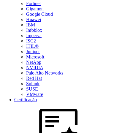
Fortinet
Gigamon
Google Cloud
Huawei
IBM
Infoblox
Imperva
ISC2
ITIL®
Juniper
Microsoft
NetApp
NVIDIA
Palo Alto Networks
Red Hat
Splunk
SUSE
VMware
Certificação