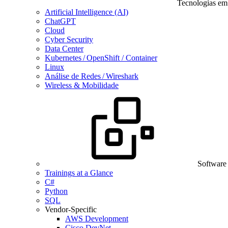
Tecnologias em
Artificial Intelligence (AI)
ChatGPT
Cloud
Cyber Security
Data Center
Kubernetes / OpenShift / Container
Linux
Análise de Redes / Wireshark
Wireless & Mobilidade
Software
Trainings at a Glance
C#
Python
SQL
Vendor-Specific
AWS Development
Cisco DevNet