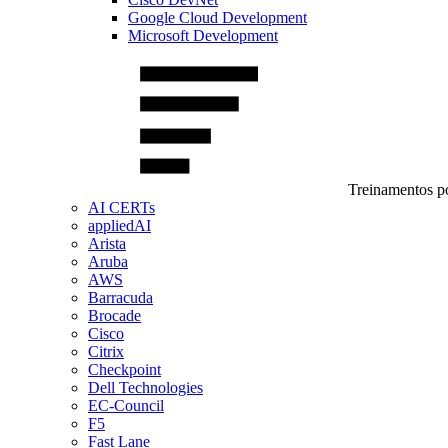
Google Cloud Development
Microsoft Development
Treinamentos po
AI CERTs
appliedAI
Arista
Aruba
AWS
Barracuda
Brocade
Cisco
Citrix
Checkpoint
Dell Technologies
EC-Council
F5
Fast Lane