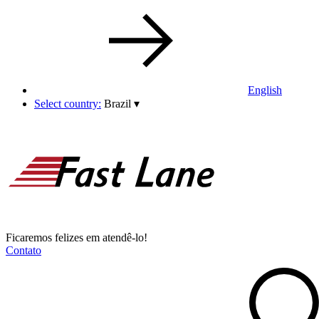
English
Select country:
Brazil
▾
Ficaremos felizes em atendê-lo!
Contato