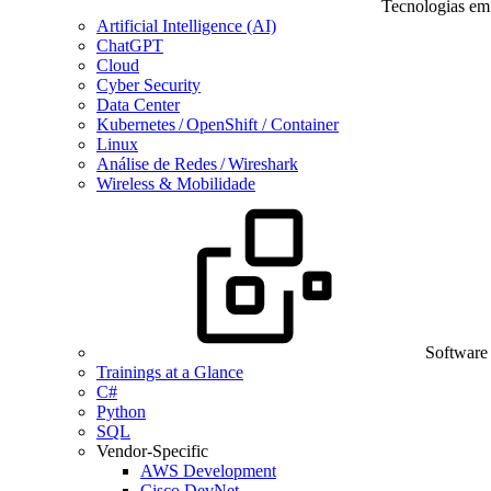
Tecnologias em
Artificial Intelligence (AI)
ChatGPT
Cloud
Cyber Security
Data Center
Kubernetes / OpenShift / Container
Linux
Análise de Redes / Wireshark
Wireless & Mobilidade
Software
Trainings at a Glance
C#
Python
SQL
Vendor-Specific
AWS Development
Cisco DevNet