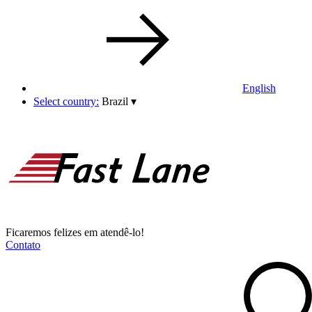
English
Select country:
Brazil
▾
Ficaremos felizes em atendê-lo!
Contato