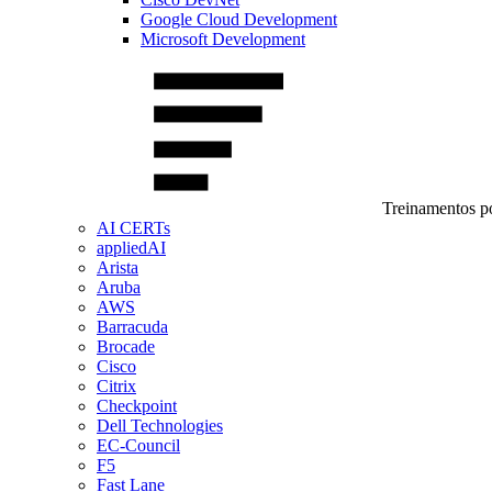
Google Cloud Development
Microsoft Development
Treinamentos po
AI CERTs
appliedAI
Arista
Aruba
AWS
Barracuda
Brocade
Cisco
Citrix
Checkpoint
Dell Technologies
EC-Council
F5
Fast Lane