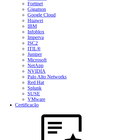
Fortinet
Gigamon
Google Cloud
Huawei
IBM
Infoblox
Imperva
ISC2
ITIL®
Juniper
Microsoft
NetApp
NVIDIA
Palo Alto Networks
Red Hat
Splunk
SUSE
VMware
Certificação