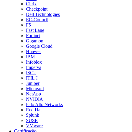
Citrix
Checkpoint
Dell Technologies
EC-Council
F5
Fast Lane
Fortinet
Gigamon
Google Cloud
Huawei
IBM
Infoblox
Imperva
ISC2
ITIL®
Juniper
Microsoft
NetApp
NVIDIA
Palo Alto Networks
Red Hat
Splunk
SUSE
VMware
Certificação