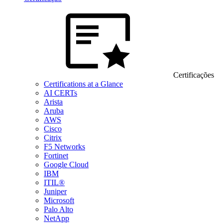
Certificações
Certifications at a Glance
AI CERTs
Arista
Aruba
AWS
Cisco
Citrix
F5 Networks
Fortinet
Google Cloud
IBM
ITIL®
Juniper
Microsoft
Palo Alto
NetApp