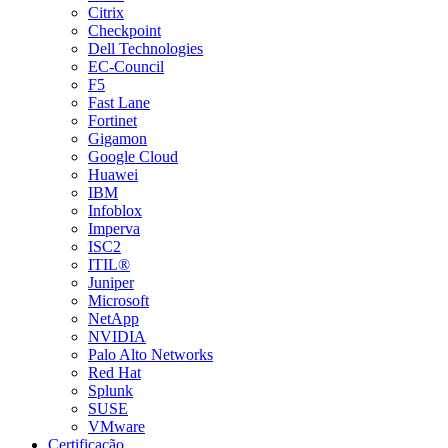
Citrix
Checkpoint
Dell Technologies
EC-Council
F5
Fast Lane
Fortinet
Gigamon
Google Cloud
Huawei
IBM
Infoblox
Imperva
ISC2
ITIL®
Juniper
Microsoft
NetApp
NVIDIA
Palo Alto Networks
Red Hat
Splunk
SUSE
VMware
Certificação