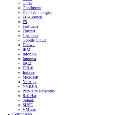
Citrix
Checkpoint
Dell Technologies
EC-Council
F5
Fast Lane
Fortinet
Gigamon
Google Cloud
Huawei
IBM
Infoblox
Imperva
ISC2
ITIL®
Juniper
Microsoft
NetApp
NVIDIA
Palo Alto Networks
Red Hat
Splunk
SUSE
VMware
Certificação