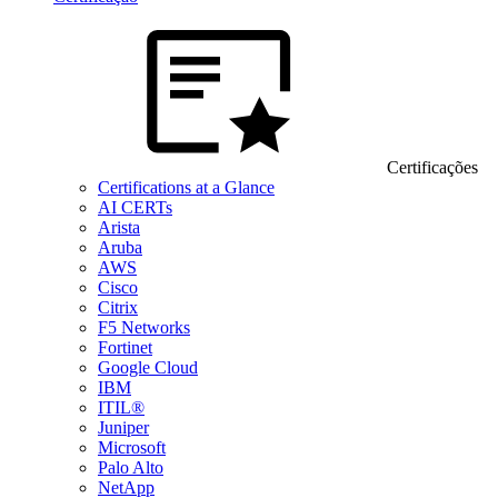
Certificações
Certifications at a Glance
AI CERTs
Arista
Aruba
AWS
Cisco
Citrix
F5 Networks
Fortinet
Google Cloud
IBM
ITIL®
Juniper
Microsoft
Palo Alto
NetApp