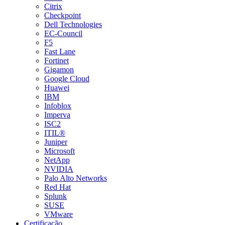
Citrix
Checkpoint
Dell Technologies
EC-Council
F5
Fast Lane
Fortinet
Gigamon
Google Cloud
Huawei
IBM
Infoblox
Imperva
ISC2
ITIL®
Juniper
Microsoft
NetApp
NVIDIA
Palo Alto Networks
Red Hat
Splunk
SUSE
VMware
Certificação