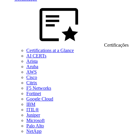
Certificações
Certifications at a Glance
AI CERTs
Arista
Aruba
AWS
Cisco
Citrix
F5 Networks
Fortinet
Google Cloud
IBM
ITIL®
Juniper
Microsoft
Palo Alto
NetApp