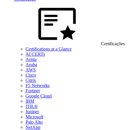
Certificações
Certifications at a Glance
AI CERTs
Arista
Aruba
AWS
Cisco
Citrix
F5 Networks
Fortinet
Google Cloud
IBM
ITIL®
Juniper
Microsoft
Palo Alto
NetApp