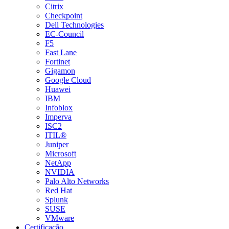
Citrix
Checkpoint
Dell Technologies
EC-Council
F5
Fast Lane
Fortinet
Gigamon
Google Cloud
Huawei
IBM
Infoblox
Imperva
ISC2
ITIL®
Juniper
Microsoft
NetApp
NVIDIA
Palo Alto Networks
Red Hat
Splunk
SUSE
VMware
Certificação