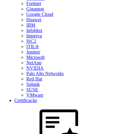
Fortinet
Gigamon
Google Cloud
Huawei
IBM
Infoblox
Imperva
ISC2
ITIL®
Juniper
Microsoft
NetApp
NVIDIA
Palo Alto Networks
Red Hat
Splunk
SUSE
VMware
Certificação