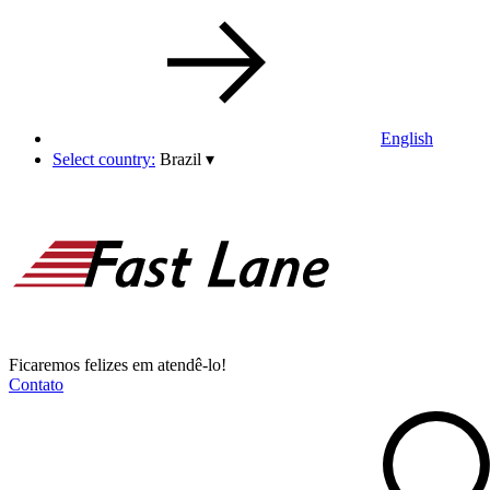
English
Select country:
Brazil
▾
Ficaremos felizes em atendê-lo!
Contato