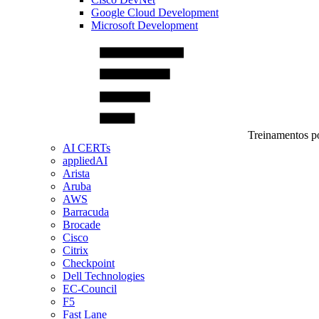
Google Cloud Development
Microsoft Development
Treinamentos po
AI CERTs
appliedAI
Arista
Aruba
AWS
Barracuda
Brocade
Cisco
Citrix
Checkpoint
Dell Technologies
EC-Council
F5
Fast Lane