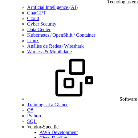
Tecnologias em
Artificial Intelligence (AI)
ChatGPT
Cloud
Cyber Security
Data Center
Kubernetes / OpenShift / Container
Linux
Análise de Redes / Wireshark
Wireless & Mobilidade
Software
Trainings at a Glance
C#
Python
SQL
Vendor-Specific
AWS Development
Cisco DevNet