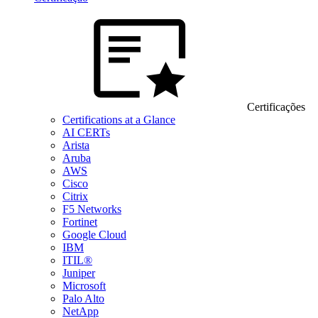
Certificações
Certifications at a Glance
AI CERTs
Arista
Aruba
AWS
Cisco
Citrix
F5 Networks
Fortinet
Google Cloud
IBM
ITIL®
Juniper
Microsoft
Palo Alto
NetApp