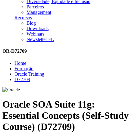
Diversidade, Equidade e Inclusão
Parceiros
Management
Recursos
Blog
Downloads
Webinars
Newsletter FL
OR-D72709
Home
Formação
Oracle Training
D72709
Oracle SOA Suite 11g:
Essential Concepts (Self-Study
Course) (D72709)