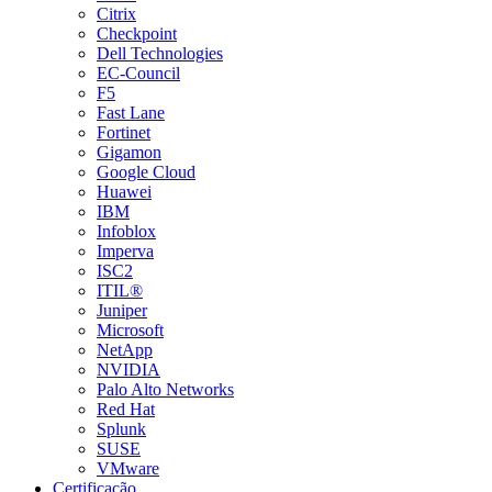
Citrix
Checkpoint
Dell Technologies
EC-Council
F5
Fast Lane
Fortinet
Gigamon
Google Cloud
Huawei
IBM
Infoblox
Imperva
ISC2
ITIL®
Juniper
Microsoft
NetApp
NVIDIA
Palo Alto Networks
Red Hat
Splunk
SUSE
VMware
Certificação