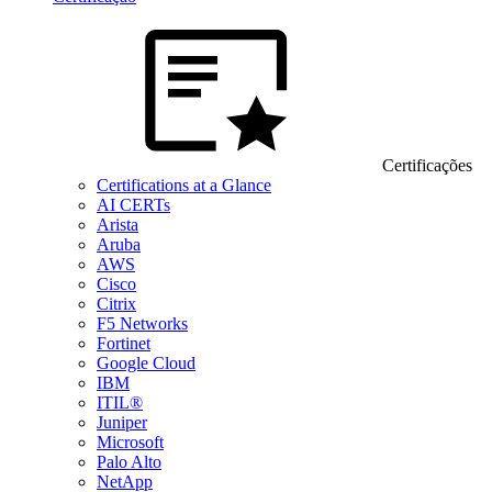
Certificações
Certifications at a Glance
AI CERTs
Arista
Aruba
AWS
Cisco
Citrix
F5 Networks
Fortinet
Google Cloud
IBM
ITIL®
Juniper
Microsoft
Palo Alto
NetApp