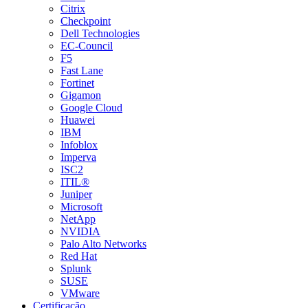
Citrix
Checkpoint
Dell Technologies
EC-Council
F5
Fast Lane
Fortinet
Gigamon
Google Cloud
Huawei
IBM
Infoblox
Imperva
ISC2
ITIL®
Juniper
Microsoft
NetApp
NVIDIA
Palo Alto Networks
Red Hat
Splunk
SUSE
VMware
Certificação