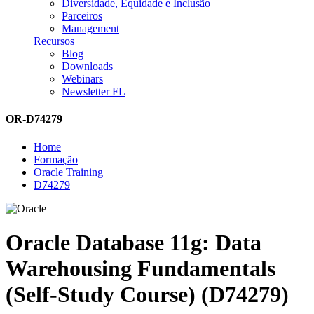
Diversidade, Equidade e Inclusão
Parceiros
Management
Recursos
Blog
Downloads
Webinars
Newsletter FL
OR-D74279
Home
Formação
Oracle Training
D74279
Oracle Database 11g: Data
Warehousing Fundamentals
(Self-Study Course) (D74279)