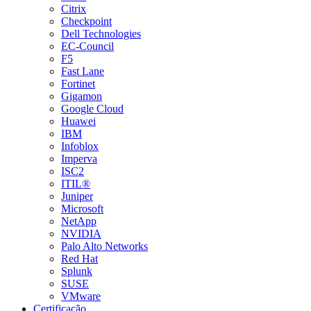
Citrix
Checkpoint
Dell Technologies
EC-Council
F5
Fast Lane
Fortinet
Gigamon
Google Cloud
Huawei
IBM
Infoblox
Imperva
ISC2
ITIL®
Juniper
Microsoft
NetApp
NVIDIA
Palo Alto Networks
Red Hat
Splunk
SUSE
VMware
Certificação