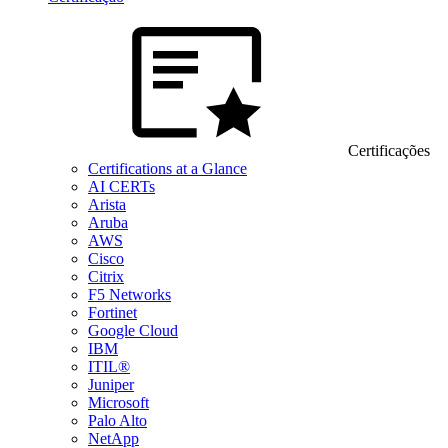
Certificações
Certifications at a Glance
AI CERTs
Arista
Aruba
AWS
Cisco
Citrix
F5 Networks
Fortinet
Google Cloud
IBM
ITIL®
Juniper
Microsoft
Palo Alto
NetApp