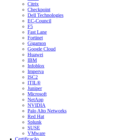
Citrix
Checkpoint
Dell Technologies
EC-Council
F5
Fast Lane
Fortinet
Gigamon
Google Cloud
Huawei
IBM
Infoblox
Imperva
ISC2
ITIL®
Juniper
Microsoft
NetApp
NVIDIA
Palo Alto Networks
Red Hat
Splunk
SUSE
VMware
Certificação