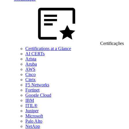
Certificações
Certifications at a Glance
AI CERTs
Arista
Aruba
AWS
Cisco
Citrix
F5 Networks
Fortinet
Google Cloud
IBM
ITIL®
Juniper
Microsoft
Palo Alto
NetApp