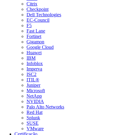
Citrix
Checkpoint
Dell Technologies
EC-Council
F5
Fast Lane
Fortinet
Gigamon
Google Cloud
Huawei
IBM
Infoblox
Imperva
ISC2
ITIL®
Juniper
Microsoft
NetApp
NVIDIA
Palo Alto Networks
Red Hat
Splunk
SUSE
VMware
Certificação