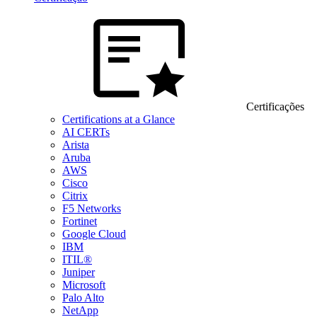
Certificações
Certifications at a Glance
AI CERTs
Arista
Aruba
AWS
Cisco
Citrix
F5 Networks
Fortinet
Google Cloud
IBM
ITIL®
Juniper
Microsoft
Palo Alto
NetApp