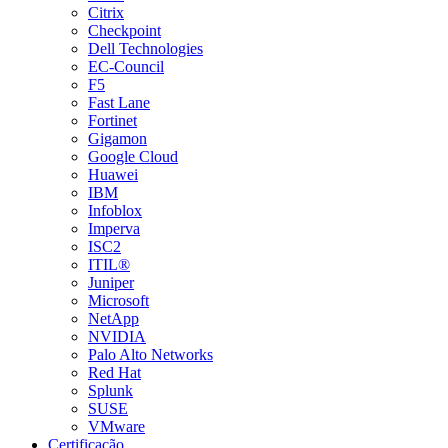
Citrix
Checkpoint
Dell Technologies
EC-Council
F5
Fast Lane
Fortinet
Gigamon
Google Cloud
Huawei
IBM
Infoblox
Imperva
ISC2
ITIL®
Juniper
Microsoft
NetApp
NVIDIA
Palo Alto Networks
Red Hat
Splunk
SUSE
VMware
Certificação