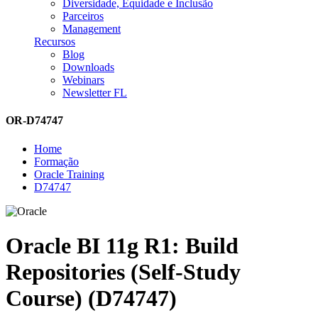
Diversidade, Equidade e Inclusão
Parceiros
Management
Recursos
Blog
Downloads
Webinars
Newsletter FL
OR-D74747
Home
Formação
Oracle Training
D74747
Oracle BI 11g R1: Build
Repositories (Self-Study
Course) (D74747)