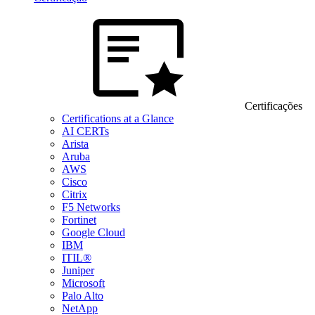
Certificações
Certifications at a Glance
AI CERTs
Arista
Aruba
AWS
Cisco
Citrix
F5 Networks
Fortinet
Google Cloud
IBM
ITIL®
Juniper
Microsoft
Palo Alto
NetApp