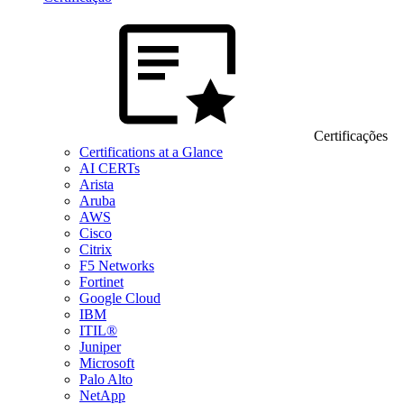
Certificações
Certifications at a Glance
AI CERTs
Arista
Aruba
AWS
Cisco
Citrix
F5 Networks
Fortinet
Google Cloud
IBM
ITIL®
Juniper
Microsoft
Palo Alto
NetApp