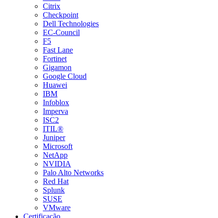
Citrix
Checkpoint
Dell Technologies
EC-Council
F5
Fast Lane
Fortinet
Gigamon
Google Cloud
Huawei
IBM
Infoblox
Imperva
ISC2
ITIL®
Juniper
Microsoft
NetApp
NVIDIA
Palo Alto Networks
Red Hat
Splunk
SUSE
VMware
Certificação