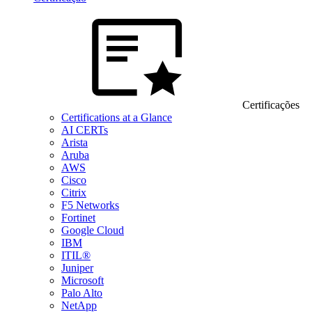
Certificações
Certifications at a Glance
AI CERTs
Arista
Aruba
AWS
Cisco
Citrix
F5 Networks
Fortinet
Google Cloud
IBM
ITIL®
Juniper
Microsoft
Palo Alto
NetApp