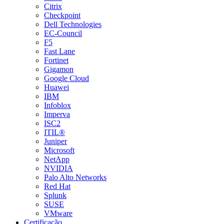
Citrix
Checkpoint
Dell Technologies
EC-Council
F5
Fast Lane
Fortinet
Gigamon
Google Cloud
Huawei
IBM
Infoblox
Imperva
ISC2
ITIL®
Juniper
Microsoft
NetApp
NVIDIA
Palo Alto Networks
Red Hat
Splunk
SUSE
VMware
Certificação