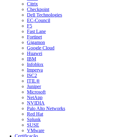
Citrix
Checkpoint
Dell Technologies
EC-Council
F5
Fast Lane
Fortinet
Gigamon
Google Cloud
Huawei
IBM
Infoblox
Imperva
ISC2
ITIL®
Juniper
Microsoft
NetApp
NVIDIA
Palo Alto Networks
Red Hat
Splunk
SUSE
VMware
Certificação