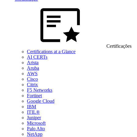
Certificações
Certifications at a Glance
AI CERTs
Arista
Aruba
AWS
Cisco
Citrix
F5 Networks
Fortinet
Google Cloud
IBM
ITIL®
Juniper
Microsoft
Palo Alto
NetApp