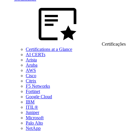
Certificações
Certifications at a Glance
AI CERTs
Arista
Aruba
AWS
Cisco
Citrix
F5 Networks
Fortinet
Google Cloud
IBM
ITIL®
Juniper
Microsoft
Palo Alto
NetApp