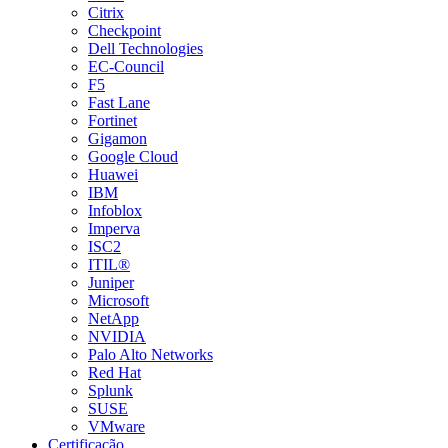
Citrix
Checkpoint
Dell Technologies
EC-Council
F5
Fast Lane
Fortinet
Gigamon
Google Cloud
Huawei
IBM
Infoblox
Imperva
ISC2
ITIL®
Juniper
Microsoft
NetApp
NVIDIA
Palo Alto Networks
Red Hat
Splunk
SUSE
VMware
Certificação