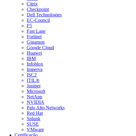
Citrix
Checkpoint
Dell Technologies
EC-Council
F5
Fast Lane
Fortinet
Gigamon
Google Cloud
Huawei
IBM
Infoblox
Imperva
ISC2
ITIL®
Juniper
Microsoft
NetApp
NVIDIA
Palo Alto Networks
Red Hat
Splunk
SUSE
VMware
Certificação