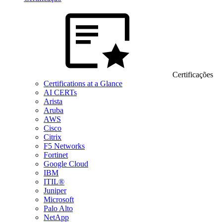
Certificações
Certifications at a Glance
AI CERTs
Arista
Aruba
AWS
Cisco
Citrix
F5 Networks
Fortinet
Google Cloud
IBM
ITIL®
Juniper
Microsoft
Palo Alto
NetApp