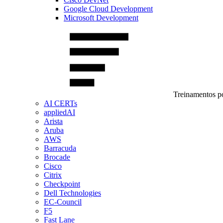
Google Cloud Development
Microsoft Development
Treinamentos po
AI CERTs
appliedAI
Arista
Aruba
AWS
Barracuda
Brocade
Cisco
Citrix
Checkpoint
Dell Technologies
EC-Council
F5
Fast Lane