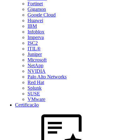
Fortinet
Gigamon
Google Cloud
Huawei
IBM
Infoblox
Imperva
ISC2
ITIL®
Juniper
Microsoft
NetApp
NVIDIA
Palo Alto Networks
Red Hat
Splunk
SUSE
VMware
Certificação