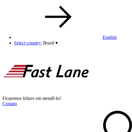
English
Select country:
Brazil
▾
Ficaremos felizes em atendê-lo!
Contato