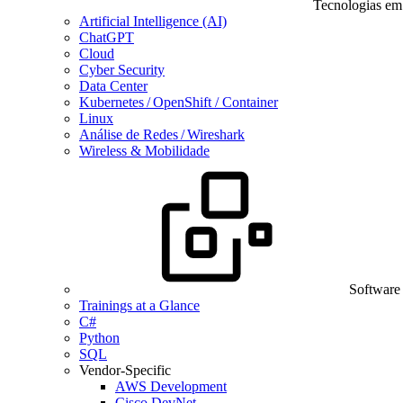
Tecnologias em
Artificial Intelligence (AI)
ChatGPT
Cloud
Cyber Security
Data Center
Kubernetes / OpenShift / Container
Linux
Análise de Redes / Wireshark
Wireless & Mobilidade
Software
Trainings at a Glance
C#
Python
SQL
Vendor-Specific
AWS Development
Cisco DevNet