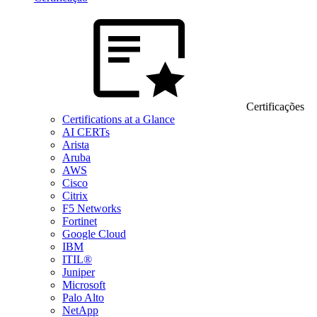
Certificações
Certifications at a Glance
AI CERTs
Arista
Aruba
AWS
Cisco
Citrix
F5 Networks
Fortinet
Google Cloud
IBM
ITIL®
Juniper
Microsoft
Palo Alto
NetApp