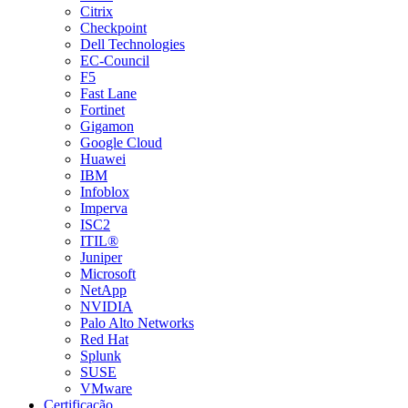
Citrix
Checkpoint
Dell Technologies
EC-Council
F5
Fast Lane
Fortinet
Gigamon
Google Cloud
Huawei
IBM
Infoblox
Imperva
ISC2
ITIL®
Juniper
Microsoft
NetApp
NVIDIA
Palo Alto Networks
Red Hat
Splunk
SUSE
VMware
Certificação