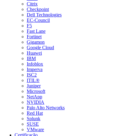
Citrix
Checkpoint
Dell Technologies
EC-Council
F5
Fast Lane
Fortinet
Gigamon
Google Cloud
Huawei
IBM
Infoblox
Imperva
ISC2
ITIL®
Juniper
Microsoft
NetApp
NVIDIA
Palo Alto Networks
Red Hat
Splunk
SUSE
VMware
Certificação