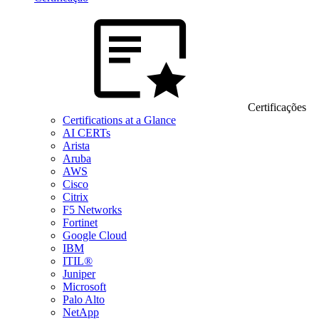
Certificações
Certifications at a Glance
AI CERTs
Arista
Aruba
AWS
Cisco
Citrix
F5 Networks
Fortinet
Google Cloud
IBM
ITIL®
Juniper
Microsoft
Palo Alto
NetApp