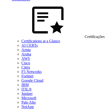
Certificações
Certifications at a Glance
AI CERTs
Arista
Aruba
AWS
Cisco
Citrix
F5 Networks
Fortinet
Google Cloud
IBM
ITIL®
Juniper
Microsoft
Palo Alto
NetApp