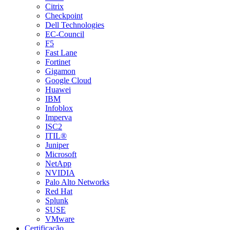
Citrix
Checkpoint
Dell Technologies
EC-Council
F5
Fast Lane
Fortinet
Gigamon
Google Cloud
Huawei
IBM
Infoblox
Imperva
ISC2
ITIL®
Juniper
Microsoft
NetApp
NVIDIA
Palo Alto Networks
Red Hat
Splunk
SUSE
VMware
Certificação