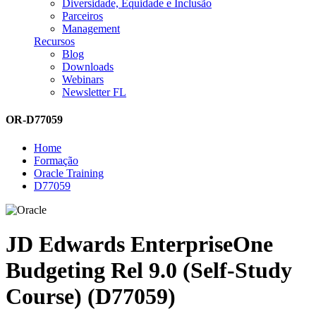
Diversidade, Equidade e Inclusão
Parceiros
Management
Recursos
Blog
Downloads
Webinars
Newsletter FL
OR-D77059
Home
Formação
Oracle Training
D77059
JD Edwards EnterpriseOne
Budgeting Rel 9.0 (Self-Study
Course) (D77059)