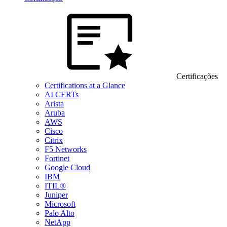
Certificações
Certifications at a Glance
AI CERTs
Arista
Aruba
AWS
Cisco
Citrix
F5 Networks
Fortinet
Google Cloud
IBM
ITIL®
Juniper
Microsoft
Palo Alto
NetApp