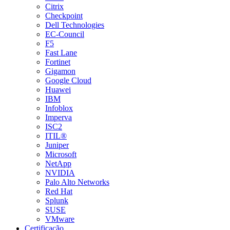
Citrix
Checkpoint
Dell Technologies
EC-Council
F5
Fast Lane
Fortinet
Gigamon
Google Cloud
Huawei
IBM
Infoblox
Imperva
ISC2
ITIL®
Juniper
Microsoft
NetApp
NVIDIA
Palo Alto Networks
Red Hat
Splunk
SUSE
VMware
Certificação