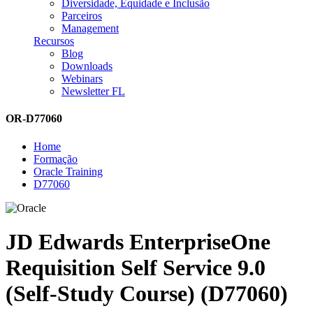
Diversidade, Equidade e Inclusão
Parceiros
Management
Recursos
Blog
Downloads
Webinars
Newsletter FL
OR-D77060
Home
Formação
Oracle Training
D77060
JD Edwards EnterpriseOne
Requisition Self Service 9.0
(Self-Study Course) (D77060)