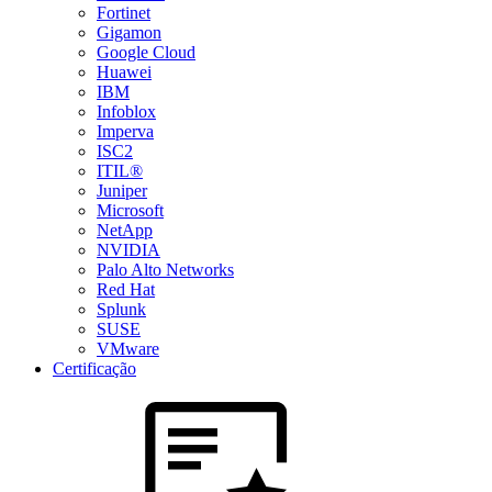
Fortinet
Gigamon
Google Cloud
Huawei
IBM
Infoblox
Imperva
ISC2
ITIL®
Juniper
Microsoft
NetApp
NVIDIA
Palo Alto Networks
Red Hat
Splunk
SUSE
VMware
Certificação