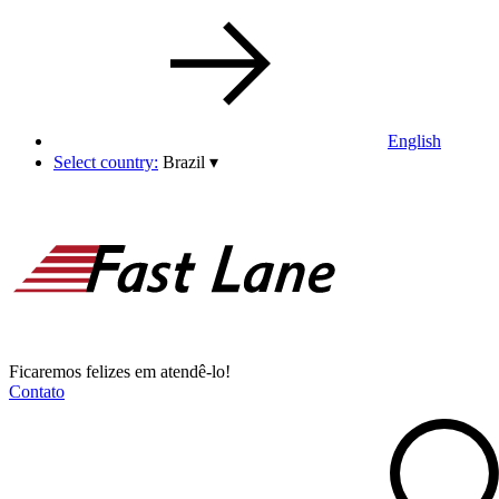
English
Select country:
Brazil
▾
Ficaremos felizes em atendê-lo!
Contato