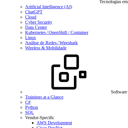
Tecnologias em
Artificial Intelligence (AI)
ChatGPT
Cloud
Cyber Security
Data Center
Kubernetes / OpenShift / Container
Linux
Análise de Redes / Wireshark
Wireless & Mobilidade
Software
Trainings at a Glance
C#
Python
SQL
Vendor-Specific
AWS Development
Cisco DevNet