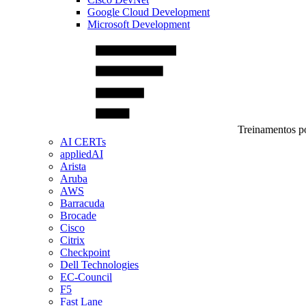
Google Cloud Development
Microsoft Development
Treinamentos po
AI CERTs
appliedAI
Arista
Aruba
AWS
Barracuda
Brocade
Cisco
Citrix
Checkpoint
Dell Technologies
EC-Council
F5
Fast Lane