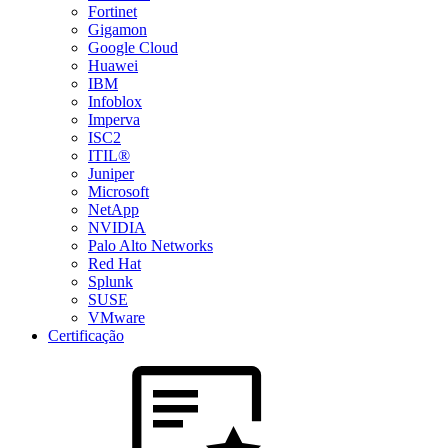
Fortinet
Gigamon
Google Cloud
Huawei
IBM
Infoblox
Imperva
ISC2
ITIL®
Juniper
Microsoft
NetApp
NVIDIA
Palo Alto Networks
Red Hat
Splunk
SUSE
VMware
Certificação