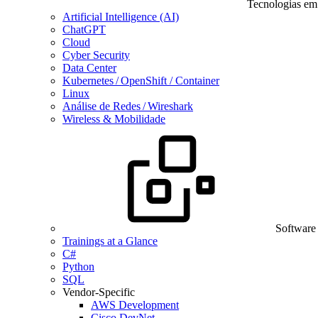
Tecnologias em
Artificial Intelligence (AI)
ChatGPT
Cloud
Cyber Security
Data Center
Kubernetes / OpenShift / Container
Linux
Análise de Redes / Wireshark
Wireless & Mobilidade
Software
Trainings at a Glance
C#
Python
SQL
Vendor-Specific
AWS Development
Cisco DevNet