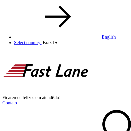
English
Select country:
Brazil
▾
Ficaremos felizes em atendê-lo!
Contato