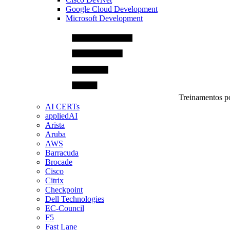
Google Cloud Development
Microsoft Development
Treinamentos po
AI CERTs
appliedAI
Arista
Aruba
AWS
Barracuda
Brocade
Cisco
Citrix
Checkpoint
Dell Technologies
EC-Council
F5
Fast Lane