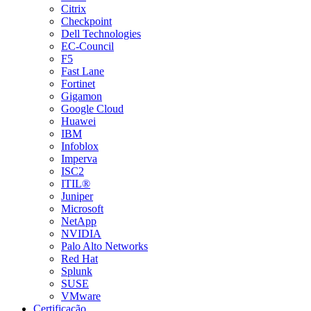
Citrix
Checkpoint
Dell Technologies
EC-Council
F5
Fast Lane
Fortinet
Gigamon
Google Cloud
Huawei
IBM
Infoblox
Imperva
ISC2
ITIL®
Juniper
Microsoft
NetApp
NVIDIA
Palo Alto Networks
Red Hat
Splunk
SUSE
VMware
Certificação