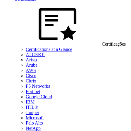
Certificações
Certifications at a Glance
AI CERTs
Arista
Aruba
AWS
Cisco
Citrix
F5 Networks
Fortinet
Google Cloud
IBM
ITIL®
Juniper
Microsoft
Palo Alto
NetApp