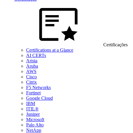
Certificações
Certifications at a Glance
AI CERTs
Arista
Aruba
AWS
Cisco
Citrix
F5 Networks
Fortinet
Google Cloud
IBM
ITIL®
Juniper
Microsoft
Palo Alto
NetApp