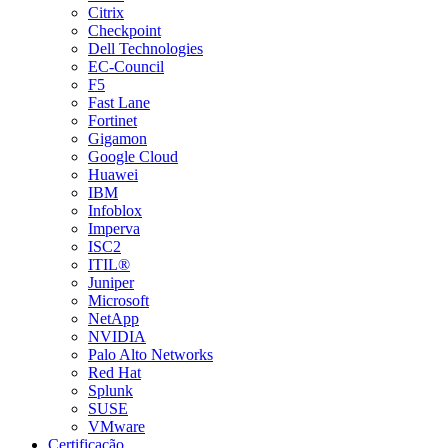
Citrix
Checkpoint
Dell Technologies
EC-Council
F5
Fast Lane
Fortinet
Gigamon
Google Cloud
Huawei
IBM
Infoblox
Imperva
ISC2
ITIL®
Juniper
Microsoft
NetApp
NVIDIA
Palo Alto Networks
Red Hat
Splunk
SUSE
VMware
Certificação