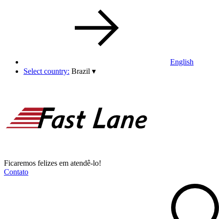
English
Select country:
Brazil
▾
Ficaremos felizes em atendê-lo!
Contato