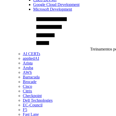
Google Cloud Development
Microsoft Development
Treinamentos po
AI CERTs
appliedAI
Arista
Aruba
AWS
Barracuda
Brocade
Cisco
Citrix
Checkpoint
Dell Technologies
EC-Council
F5
Fast Lane