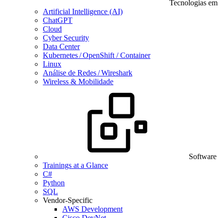
Tecnologias em
Artificial Intelligence (AI)
ChatGPT
Cloud
Cyber Security
Data Center
Kubernetes / OpenShift / Container
Linux
Análise de Redes / Wireshark
Wireless & Mobilidade
Software
Trainings at a Glance
C#
Python
SQL
Vendor-Specific
AWS Development
Cisco DevNet