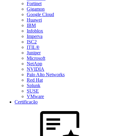
Fortinet
Gigamon
Google Cloud
Huawei
IBM
Infoblox
Imperva
ISC2
ITIL®
Juniper
Microsoft
NetApp
NVIDIA
Palo Alto Networks
Red Hat
Splunk
SUSE
VMware
Certificação