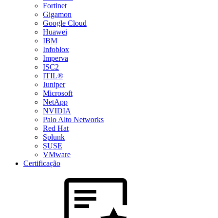
Fortinet
Gigamon
Google Cloud
Huawei
IBM
Infoblox
Imperva
ISC2
ITIL®
Juniper
Microsoft
NetApp
NVIDIA
Palo Alto Networks
Red Hat
Splunk
SUSE
VMware
Certificação