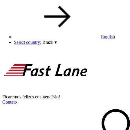
English
Select country:
Brazil
▾
Ficaremos felizes em atendê-lo!
Contato