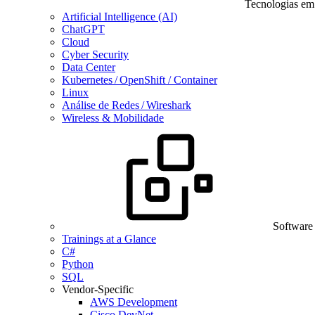
Tecnologias em
Artificial Intelligence (AI)
ChatGPT
Cloud
Cyber Security
Data Center
Kubernetes / OpenShift / Container
Linux
Análise de Redes / Wireshark
Wireless & Mobilidade
Software
Trainings at a Glance
C#
Python
SQL
Vendor-Specific
AWS Development
Cisco DevNet