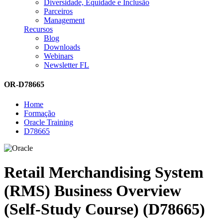
Diversidade, Equidade e Inclusão
Parceiros
Management
Recursos
Blog
Downloads
Webinars
Newsletter FL
OR-D78665
Home
Formação
Oracle Training
D78665
Retail Merchandising System
(RMS) Business Overview
(Self-Study Course) (D78665)