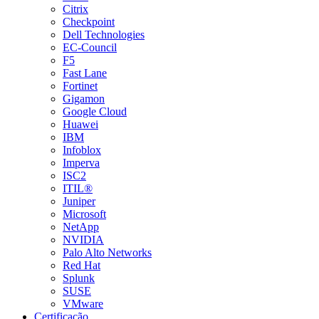
Citrix
Checkpoint
Dell Technologies
EC-Council
F5
Fast Lane
Fortinet
Gigamon
Google Cloud
Huawei
IBM
Infoblox
Imperva
ISC2
ITIL®
Juniper
Microsoft
NetApp
NVIDIA
Palo Alto Networks
Red Hat
Splunk
SUSE
VMware
Certificação