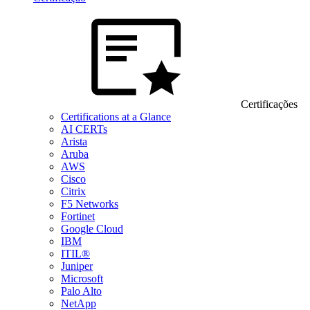
Certificações
Certifications at a Glance
AI CERTs
Arista
Aruba
AWS
Cisco
Citrix
F5 Networks
Fortinet
Google Cloud
IBM
ITIL®
Juniper
Microsoft
Palo Alto
NetApp