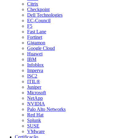
Citrix
Checkpoint
Dell Technologies
EC-Council
F5
Fast Lane
Fortinet
Gigamon
Google Cloud
Huawei
IBM
Infoblox
Imperva
ISC2
ITIL®
Juniper
Microsoft
NetApp
NVIDIA
Palo Alto Networks
Red Hat
Splunk
SUSE
VMware
Certificação