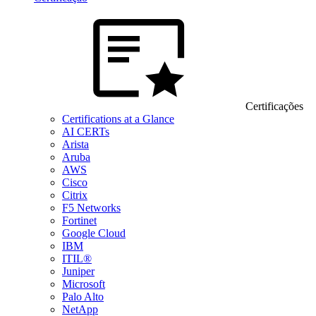
Certificações
Certifications at a Glance
AI CERTs
Arista
Aruba
AWS
Cisco
Citrix
F5 Networks
Fortinet
Google Cloud
IBM
ITIL®
Juniper
Microsoft
Palo Alto
NetApp