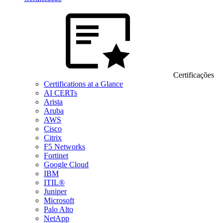
Certificações
Certifications at a Glance
AI CERTs
Arista
Aruba
AWS
Cisco
Citrix
F5 Networks
Fortinet
Google Cloud
IBM
ITIL®
Juniper
Microsoft
Palo Alto
NetApp