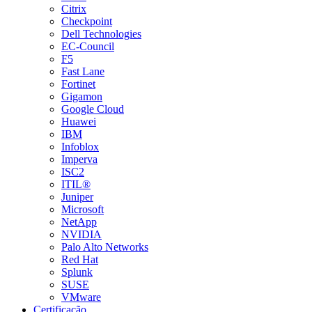
Citrix
Checkpoint
Dell Technologies
EC-Council
F5
Fast Lane
Fortinet
Gigamon
Google Cloud
Huawei
IBM
Infoblox
Imperva
ISC2
ITIL®
Juniper
Microsoft
NetApp
NVIDIA
Palo Alto Networks
Red Hat
Splunk
SUSE
VMware
Certificação