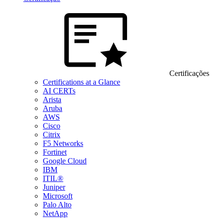
Certificações
Certifications at a Glance
AI CERTs
Arista
Aruba
AWS
Cisco
Citrix
F5 Networks
Fortinet
Google Cloud
IBM
ITIL®
Juniper
Microsoft
Palo Alto
NetApp