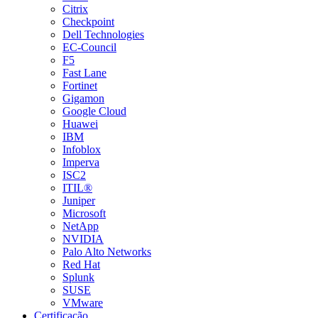
Citrix
Checkpoint
Dell Technologies
EC-Council
F5
Fast Lane
Fortinet
Gigamon
Google Cloud
Huawei
IBM
Infoblox
Imperva
ISC2
ITIL®
Juniper
Microsoft
NetApp
NVIDIA
Palo Alto Networks
Red Hat
Splunk
SUSE
VMware
Certificação