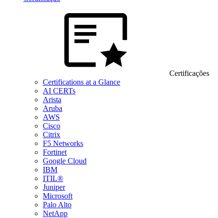
Certificações
Certifications at a Glance
AI CERTs
Arista
Aruba
AWS
Cisco
Citrix
F5 Networks
Fortinet
Google Cloud
IBM
ITIL®
Juniper
Microsoft
Palo Alto
NetApp