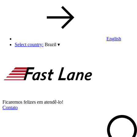
English
Select country:
Brazil
▾
Ficaremos felizes em atendê-lo!
Contato