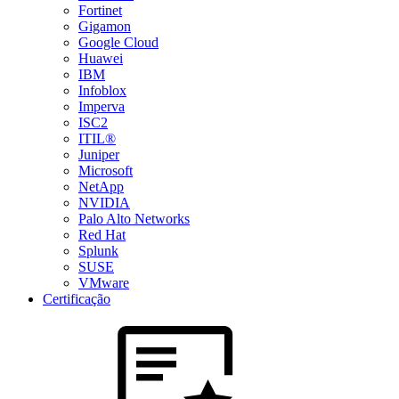
Fortinet
Gigamon
Google Cloud
Huawei
IBM
Infoblox
Imperva
ISC2
ITIL®
Juniper
Microsoft
NetApp
NVIDIA
Palo Alto Networks
Red Hat
Splunk
SUSE
VMware
Certificação