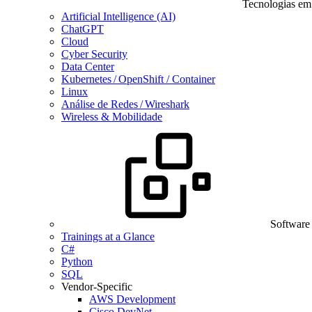
Tecnologias em
Artificial Intelligence (AI)
ChatGPT
Cloud
Cyber Security
Data Center
Kubernetes / OpenShift / Container
Linux
Análise de Redes / Wireshark
Wireless & Mobilidade
Software
Trainings at a Glance
C#
Python
SQL
Vendor-Specific
AWS Development
Cisco DevNet