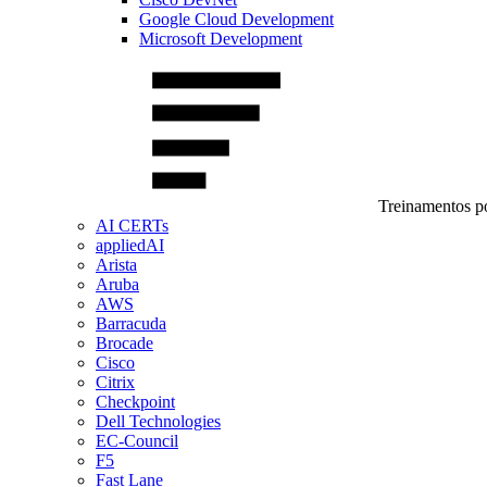
Google Cloud Development
Microsoft Development
Treinamentos po
AI CERTs
appliedAI
Arista
Aruba
AWS
Barracuda
Brocade
Cisco
Citrix
Checkpoint
Dell Technologies
EC-Council
F5
Fast Lane