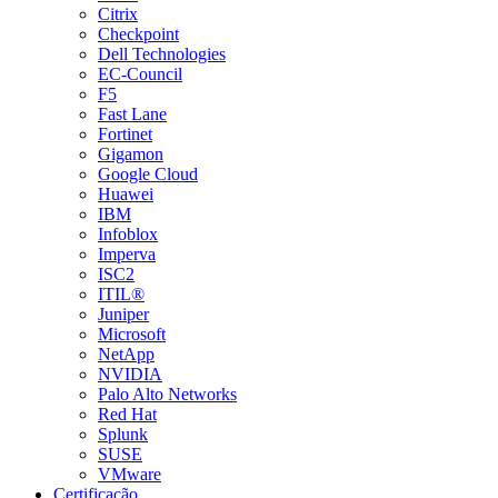
Citrix
Checkpoint
Dell Technologies
EC-Council
F5
Fast Lane
Fortinet
Gigamon
Google Cloud
Huawei
IBM
Infoblox
Imperva
ISC2
ITIL®
Juniper
Microsoft
NetApp
NVIDIA
Palo Alto Networks
Red Hat
Splunk
SUSE
VMware
Certificação