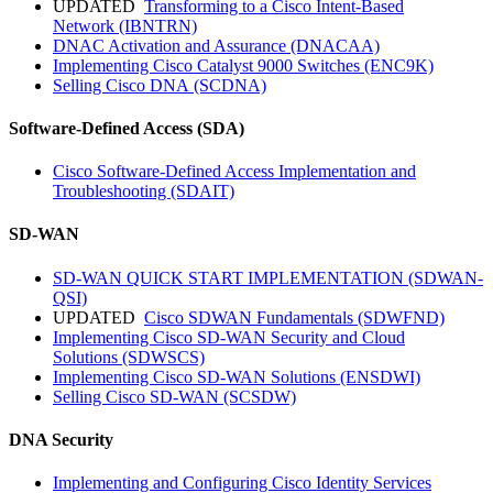
UPDATED
Transforming to a Cisco Intent-Based
Network
(IBNTRN)
DNAC Activation and Assurance
(DNACAA)
Implementing Cisco Catalyst 9000 Switches
(ENC9K)
Selling Cisco DNA
(SCDNA)
Software-Defined Access (SDA)
Cisco Software-Defined Access Implementation and
Troubleshooting
(SDAIT)
SD-WAN
SD-WAN QUICK START IMPLEMENTATION
(SDWAN-
QSI)
UPDATED
Cisco SDWAN Fundamentals
(SDWFND)
Implementing Cisco SD-WAN Security and Cloud
Solutions
(SDWSCS)
Implementing Cisco SD-WAN Solutions
(ENSDWI)
Selling Cisco SD-WAN
(SCSDW)
DNA Security
Implementing and Configuring Cisco Identity Services