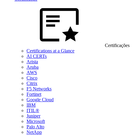
Certificações
Certifications at a Glance
AI CERTs
Arista
Aruba
AWS
Cisco
Citrix
F5 Networks
Fortinet
Google Cloud
IBM
ITIL®
Juniper
Microsoft
Palo Alto
NetApp