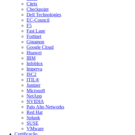
Citrix
Checkpoint
Dell Technologies
EC-Council
F5
Fast Lane
Fortinet
Gigamon
Google Cloud
Huawei
IBM
Infoblox
Imperva
ISC2
ITIL®
Juniper
Microsoft
NetApp
NVIDIA
Palo Alto Networks
Red Hat
Splunk
SUSE
VMware
Certificação