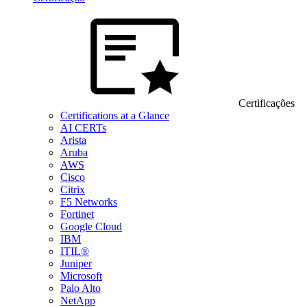
Certificações
Certifications at a Glance
AI CERTs
Arista
Aruba
AWS
Cisco
Citrix
F5 Networks
Fortinet
Google Cloud
IBM
ITIL®
Juniper
Microsoft
Palo Alto
NetApp