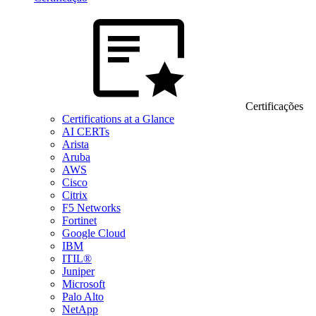
Certificações
Certifications at a Glance
AI CERTs
Arista
Aruba
AWS
Cisco
Citrix
F5 Networks
Fortinet
Google Cloud
IBM
ITIL®
Juniper
Microsoft
Palo Alto
NetApp