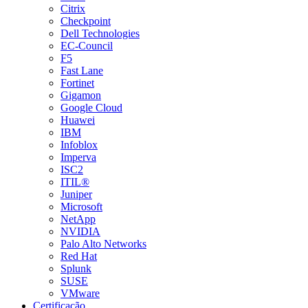
Citrix
Checkpoint
Dell Technologies
EC-Council
F5
Fast Lane
Fortinet
Gigamon
Google Cloud
Huawei
IBM
Infoblox
Imperva
ISC2
ITIL®
Juniper
Microsoft
NetApp
NVIDIA
Palo Alto Networks
Red Hat
Splunk
SUSE
VMware
Certificação