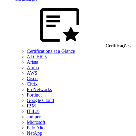
Certificações
Certifications at a Glance
AI CERTs
Arista
Aruba
AWS
Cisco
Citrix
F5 Networks
Fortinet
Google Cloud
IBM
ITIL®
Juniper
Microsoft
Palo Alto
NetApp