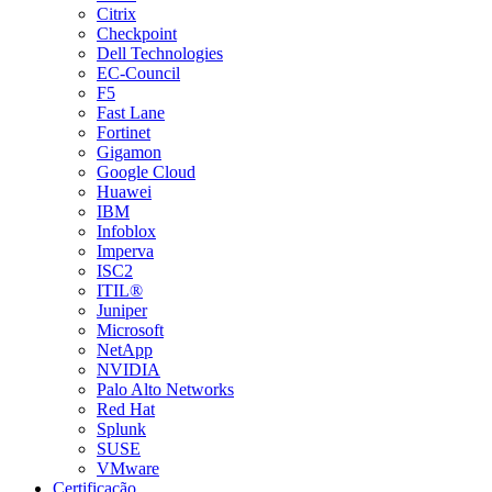
Citrix
Checkpoint
Dell Technologies
EC-Council
F5
Fast Lane
Fortinet
Gigamon
Google Cloud
Huawei
IBM
Infoblox
Imperva
ISC2
ITIL®
Juniper
Microsoft
NetApp
NVIDIA
Palo Alto Networks
Red Hat
Splunk
SUSE
VMware
Certificação