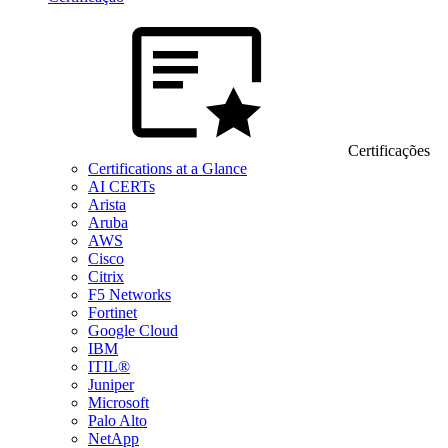
Certificações
Certifications at a Glance
AI CERTs
Arista
Aruba
AWS
Cisco
Citrix
F5 Networks
Fortinet
Google Cloud
IBM
ITIL®
Juniper
Microsoft
Palo Alto
NetApp