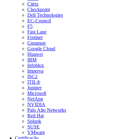
Citrix
Checkpoint
Dell Technologies
EC-Council
F5
Fast Lane
Fortinet
Gigamon
Google Cloud
Huawei
IBM
Infoblox
Imperva
ISC2
ITIL®
Juniper
Microsoft
NetApp
NVIDIA
Palo Alto Networks
Red Hat
Splunk
SUSE
VMware
Certificação