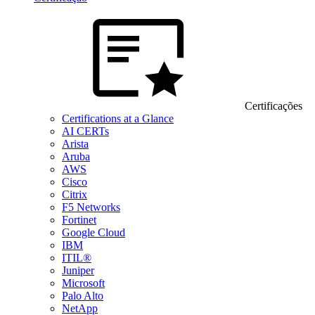
Certificações
Certifications at a Glance
AI CERTs
Arista
Aruba
AWS
Cisco
Citrix
F5 Networks
Fortinet
Google Cloud
IBM
ITIL®
Juniper
Microsoft
Palo Alto
NetApp