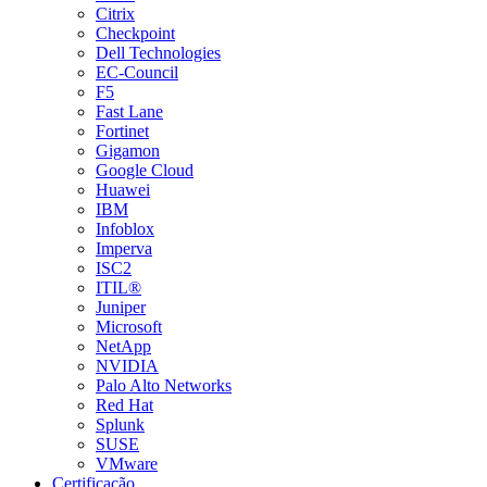
Citrix
Checkpoint
Dell Technologies
EC-Council
F5
Fast Lane
Fortinet
Gigamon
Google Cloud
Huawei
IBM
Infoblox
Imperva
ISC2
ITIL®
Juniper
Microsoft
NetApp
NVIDIA
Palo Alto Networks
Red Hat
Splunk
SUSE
VMware
Certificação