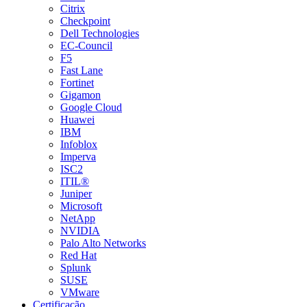
Citrix
Checkpoint
Dell Technologies
EC-Council
F5
Fast Lane
Fortinet
Gigamon
Google Cloud
Huawei
IBM
Infoblox
Imperva
ISC2
ITIL®
Juniper
Microsoft
NetApp
NVIDIA
Palo Alto Networks
Red Hat
Splunk
SUSE
VMware
Certificação