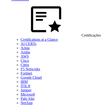
Certificações
Certifications at a Glance
AI CERTs
Arista
Aruba
AWS
Cisco
Citrix
F5 Networks
Fortinet
Google Cloud
IBM
ITIL®
Juniper
Microsoft
Palo Alto
NetApp