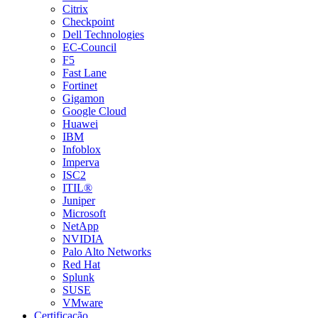
Citrix
Checkpoint
Dell Technologies
EC-Council
F5
Fast Lane
Fortinet
Gigamon
Google Cloud
Huawei
IBM
Infoblox
Imperva
ISC2
ITIL®
Juniper
Microsoft
NetApp
NVIDIA
Palo Alto Networks
Red Hat
Splunk
SUSE
VMware
Certificação