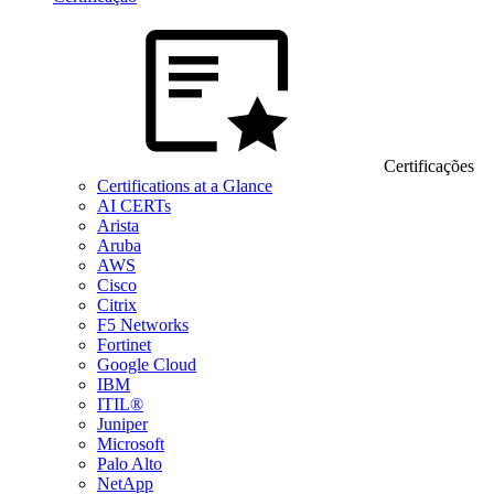
Certificações
Certifications at a Glance
AI CERTs
Arista
Aruba
AWS
Cisco
Citrix
F5 Networks
Fortinet
Google Cloud
IBM
ITIL®
Juniper
Microsoft
Palo Alto
NetApp